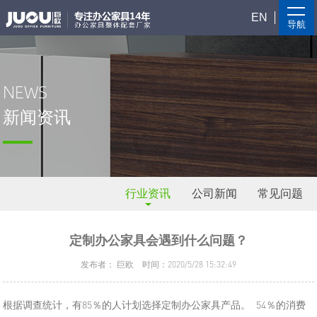
EN
导航
NEWS
新闻资讯
行业资讯
公司新闻
常见问题
定制办公家具会遇到什么问题？
发布者： 巨欧 时间：2020/5/28 15:32:49
根据调查统计，有85％的人计划选择定制办公家具产品。 54％的消费