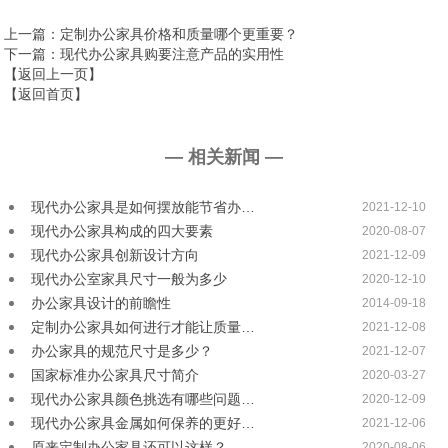
上一篇
：定制办公家具价格和质量哪个更重要？
下一篇
：现代办公家具购要注意产品的实用性
【返回上一页】
【返回首页】
— 相关新闻 —
现代办公家具是如何摆放能节省办…
2021-12-10
现代办公家具构成的四大要素
2020-08-07
现代办公家具创新设计方向
2021-12-09
现代办公室家具尺寸一般为多少
2020-12-10
办公家具设计的前瞻性
2014-09-18
定制办公家具如何进行才能让质量…
2021-12-08
办公家具的规范尺寸是多少？
2021-12-07
国家标准办公家具尺寸简介
2020-03-27
现代办公家具颜色挑选有哪些问题…
2020-12-09
现代办公家具金属如何保养的更好…
2021-12-06
原来定制办公家具还可以这样？
2020-08-06