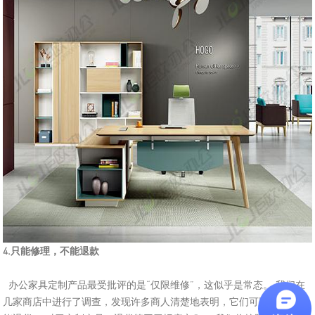
4.只能修理，不能退款
办公家具定制产品最受批评的是“仅限维修”，这似乎是常态。 我们在
几家商店中进行了调查，发现许多商人清楚地表明，它们可以修理且不