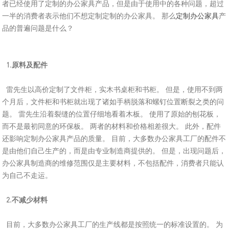
者已经使用了定制的办公家具产品，但是由于使用中的各种问题，超过
一半的消费者表示他们不想定制定制的办公家具。 那么
定制办公家具
产
品的普遍问题是什么？
1.原料及配件
雷先生以高价定制了文件柜，实木书桌柜和书柜。 但是，使用不到两
个月后，文件柜和书柜就出现了诸如手柄脱落和螺钉位置断裂之类的问
题。 雷先生沿着裂缝的位置仔细地看着木板。 使用了原始的刨花板，
而不是最初同意的环保板。 两者的材料和价格相差很大。 此外，配件
还影响定制办公家具产品的质量。 目前，大多数办公家具工厂的配件不
是由他们自己生产的，而是由专业制造商提供的。 但是，出现问题后，
办公家具制造商的维修范围仅是主要材料，不包括配件，消费者只能认
为自己不走运。
2.不减少材料
目前，大多数办公家具工厂的生产线都是按照统一的标准设置的。 为