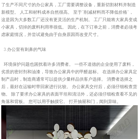
了生产不同尺寸的办公家具，工厂需要调整设备，重新切割材料并制造
新模型。 人工和材料成本自然很高。 至于“削减材料而不降低价格”，
这是因为大多数工厂还没有更灵活的生产机制。 工厂只能将大家具变成
小家具，切掉的废料利用率很低。 因此，在下订单之前，消费者必须考
虑家庭情况，并尝试避免由于自身原因而改变尺寸。
3.办公室有刺鼻的气味
环境保护问题也困扰着许多消费者。 一些不道德的企业使用了废料，
劣质的密封剂和油漆，导致办公家具中的甲醛超标。 在选择办公家具定
制产品时，制造商通常可以提供少量样品供客户选择。 消费者选择之
后，最好在运输时带回家进行比较。 办公家具交付后，必须仔细检查货
物。 除了要求办公家具的表面平坦和清洁外，还必须仔细检查看不见的
角落和背板。 您可以用手触摸它。 打开抽屉和门，闻到异味。