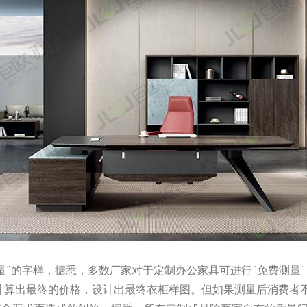
字样，据悉，多数厂家对于定制办公家具可进行“免费测量”，但是
计算出最终的价格，设计出最终衣柜样图。但如果测量后消费者