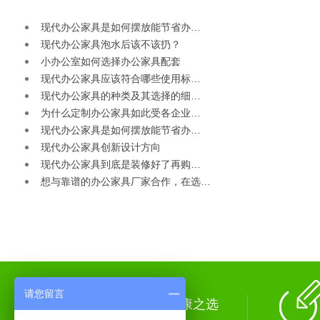
现代办公家具是如何摆放能节省办…
现代办公家具泡水后该不该扔？
小办公室如何选择办公家具配套
现代办公家具应该符合哪些使用标…
现代办公家具的种类及其选择的细…
为什么定制办公家具如此受各企业…
现代办公家具是如何摆放能节省办…
现代办公家具创新设计方向
现代办公家具到底是装修好了再购…
想与靠谱的办公家具厂家合作，在选…
请您留言
绿色环保 健康之选