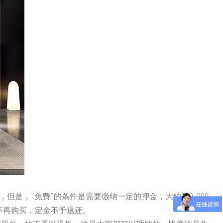
，“免费”的条件是需要缴纳一定的押金，大约200-300
不再购买，定金不予退还。