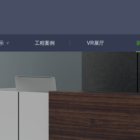
示
工程案例
VR展厅
>