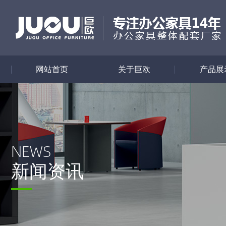
网站首页
关于巨欧
产品展
NEWS
新闻资讯