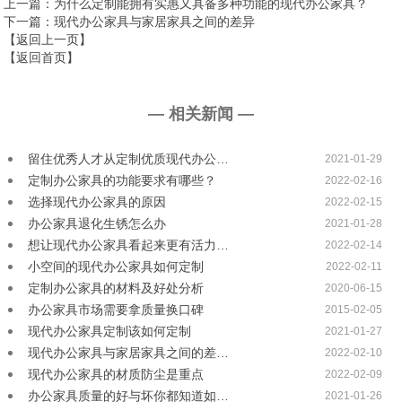
上一篇
：为什么定制能拥有实惠又具备多种功能的现代办公家具？
下一篇
：现代办公家具与家居家具之间的差异
【返回上一页】
【返回首页】
— 相关新闻 —
留住优秀人才从定制优质现代办公…
2021-01-29
定制办公家具的功能要求有哪些？
2022-02-16
选择现代办公家具的原因
2022-02-15
办公家具退化生锈怎么办
2021-01-28
想让现代办公家具看起来更有活力…
2022-02-14
小空间的现代办公家具如何定制
2022-02-11
定制办公家具的材料及好处分析
2020-06-15
办公家具市场需要拿质量换口碑
2015-02-05
现代办公家具定制该如何定制
2021-01-27
现代办公家具与家居家具之间的差…
2022-02-10
现代办公家具的材质防尘是重点
2022-02-09
办公家具质量的好与坏你都知道如…
2021-01-26