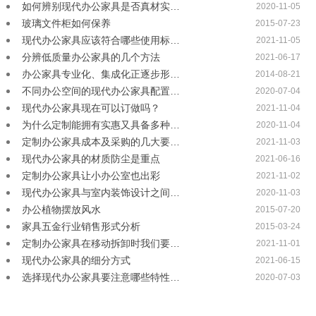
如何辨别现代办公家具是否真材实…
2020-11-05
玻璃文件柜如何保养
2015-07-23
现代办公家具应该符合哪些使用标…
2021-11-05
分辨低质量办公家具的几个方法
2021-06-17
办公家具专业化、集成化正逐步形…
2014-08-21
不同办公空间的现代办公家具配置…
2020-07-04
现代办公家具现在可以订做吗？
2021-11-04
为什么定制能拥有实惠又具备多种…
2020-11-04
定制办公家具成本及采购的几大要…
2021-11-03
现代办公家具的材质防尘是重点
2021-06-16
定制办公家具让小办公室也出彩
2021-11-02
现代办公家具与室内装饰设计之间…
2020-11-03
办公植物摆放风水
2015-07-20
家具五金行业销售形式分析
2015-03-24
定制办公家具在移动拆卸时我们要…
2021-11-01
现代办公家具的细分方式
2021-06-15
选择现代办公家具要注意哪些特性…
2020-07-03