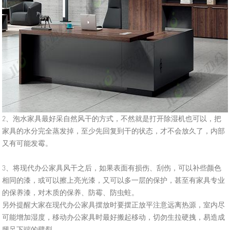
2、泡水家具最好采自然风干的方式，不然就是打开除湿机也可以，把
家具的水分完全蒸发掉，至少先回复到干的状态，才不会放久了，内部
又有可能发霉。
3、将现代办公家具风干之后，如果表面有损伤、刮伤，可以补些颜色
相同的漆，或可以擦上亮光漆，又可以多一层的保护，甚至有家具专业
的保养漆，对木质的保养、防霉、防虫蛀。
另外提醒大家在现代办公家具摆放时要摆正放平注意远离热源，室内尽
可能增加湿度，移动办公家具时最好搬起移动，切勿生拉硬拽，易造成
腿足下端的劈裂。